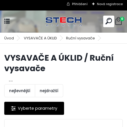
Přihlášení
Nová registrace
0
Úvod
VYSAVAČE A ÚKLID
Ruční vysavače
VYSAVAČE A ÚKLID / Ruční
vysavače
nejlevnější
nejdražší