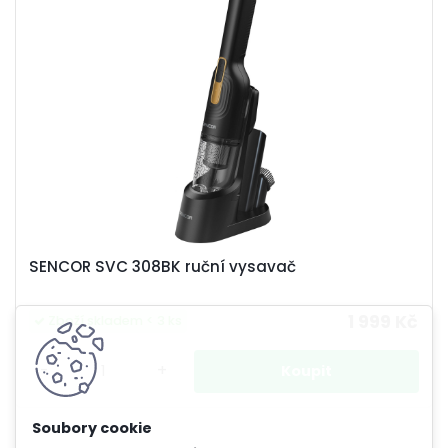
SENCOR SVC 308BK ruční vysavač
1 999 Kč
Zboží skladem < 3 ks
-
+